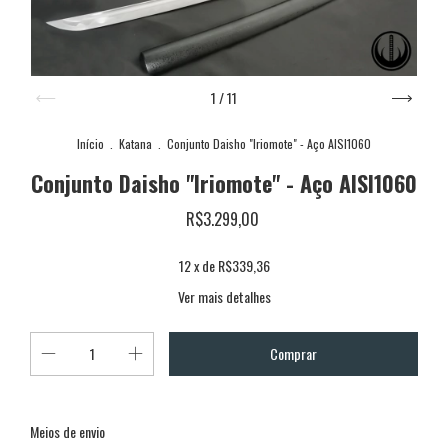
1
/
11
Início
.
Katana
.
Conjunto Daisho "Iriomote" - Aço AISI1060
Conjunto Daisho "Iriomote" - Aço AISI1060
R$3.299,00
12
x de
R$339,36
Ver mais detalhes
Alterar CEP
Entregas para o CEP:
Meios de envio