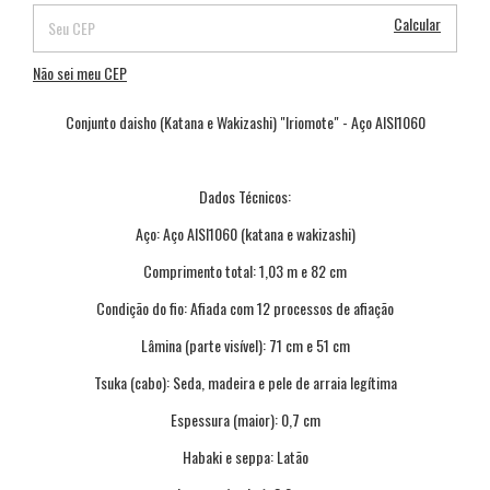
Calcular
Não sei meu CEP
Conjunto daisho (Katana e Wakizashi) "Iriomote" - Aço AISI1060
Dados Técnicos:
Aço: Aço AISI1060 (katana e wakizashi)
Comprimento total: 1,03 m e 82 cm
Condição do fio: Afiada com 12 processos de afiação
Lâmina (parte visível): 71 cm e 51 cm
Tsuka (cabo): Seda, madeira e pele de arraia legítima
Espessura (maior): 0,7 cm
Habaki e seppa: Latão