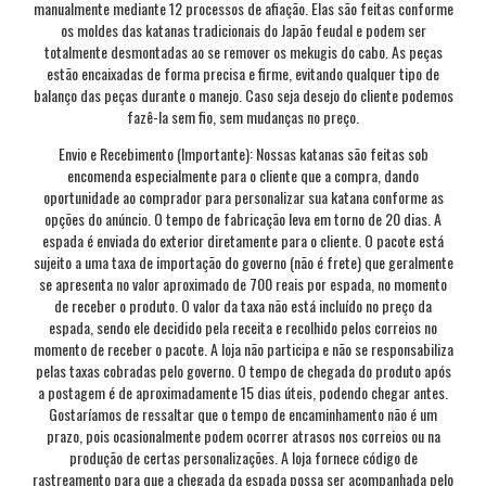
manualmente mediante 12 processos de afiação. Elas são feitas conforme
os moldes das katanas tradicionais do Japão feudal e podem ser
totalmente desmontadas ao se remover os mekugis do cabo. As peças
estão encaixadas de forma precisa e firme, evitando qualquer tipo de
balanço das peças durante o manejo. Caso seja desejo do cliente podemos
fazê-la sem fio, sem mudanças no preço.
Envio e Recebimento (Importante): Nossas katanas são feitas sob
encomenda especialmente para o cliente que a compra, dando
oportunidade ao comprador para personalizar sua katana conforme as
opções do anúncio. O tempo de fabricação leva em torno de 20 dias. A
espada é enviada do exterior diretamente para o cliente. O pacote está
sujeito a uma taxa de importação do governo (não é frete) que geralmente
se apresenta no valor aproximado de 700 reais por espada, no momento
de receber o produto. O valor da taxa não está incluído no preço da
espada, sendo ele decidido pela receita e recolhido pelos correios no
momento de receber o pacote. A loja não participa e não se responsabiliza
pelas taxas cobradas pelo governo. O tempo de chegada do produto após
a postagem é de aproximadamente 15 dias úteis, podendo chegar antes.
Gostaríamos de ressaltar que o tempo de encaminhamento não é um
prazo, pois ocasionalmente podem ocorrer atrasos nos correios ou na
produção de certas personalizações. A loja fornece código de
rastreamento para que a chegada da espada possa ser acompanhada pelo