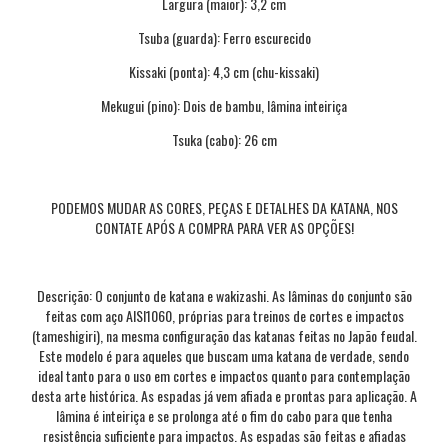
Largura (maior): 3,2 cm
Tsuba (guarda): Ferro escurecido
Kissaki (ponta): 4,3 cm (chu-kissaki)
Mekugui (pino): Dois de bambu, lâmina inteiriça
Tsuka (cabo): 26 cm
PODEMOS MUDAR AS CORES, PEÇAS E DETALHES DA KATANA, NOS
CONTATE APÓS A COMPRA PARA VER AS OPÇÕES!
Descrição: O conjunto de katana e wakizashi. As lâminas do conjunto são
feitas com aço AISI1060, próprias para treinos de cortes e impactos
(tameshigiri), na mesma configuração das katanas feitas no Japão feudal.
Este modelo é para aqueles que buscam uma katana de verdade, sendo
ideal tanto para o uso em cortes e impactos quanto para contemplação
desta arte histórica. As espadas já vem afiada e prontas para aplicação. A
lâmina é inteiriça e se prolonga até o fim do cabo para que tenha
resistência suficiente para impactos. As espadas são feitas e afiadas