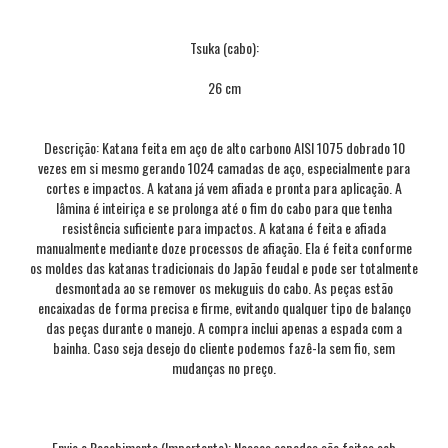
Tsuka (cabo):
26 cm
Descrição: Katana feita em aço de alto carbono AISI 1075 dobrado 10
vezes em si mesmo gerando 1024 camadas de aço, especialmente para
cortes e impactos. A katana já vem afiada e pronta para aplicação. A
lâmina é inteiriça e se prolonga até o fim do cabo para que tenha
resistência suficiente para impactos. A katana é feita e afiada
manualmente mediante doze processos de afiação. Ela é feita conforme
os moldes das katanas tradicionais do Japão feudal e pode ser totalmente
desmontada ao se remover os mekuguis do cabo. As peças estão
encaixadas de forma precisa e firme, evitando qualquer tipo de balanço
das peças durante o manejo. A compra inclui apenas a espada com a
bainha. Caso seja desejo do cliente podemos fazê-la sem fio, sem
mudanças no preço.
Envio e Recebimento (Importante): Nossas espadas são feitas sob