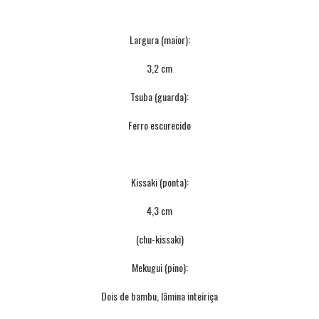
Largura (maior):
3,2 cm
Tsuba (guarda):
Ferro escurecido
Kissaki (ponta):
4,3 cm
(chu-kissaki)
Mekugui (pino):
Dois de bambu, lâmina inteiriça