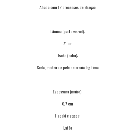
Afiada com 12 processos de afiação
Lâmina (parte visível):
71 cm
Tsuka (cabo):
Seda, madeira e pele de arraia legítima
Espessura (maior):
0,7 cm
Habaki e seppa:
Latão