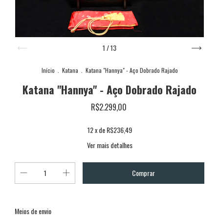
1
/
13
Início
.
Katana
.
Katana "Hannya" - Aço Dobrado Rajado
Katana "Hannya" - Aço Dobrado Rajado
R$2.299,00
12
x de
R$236,49
Ver mais detalhes
Alterar CEP
Entregas para o CEP:
Meios de envio