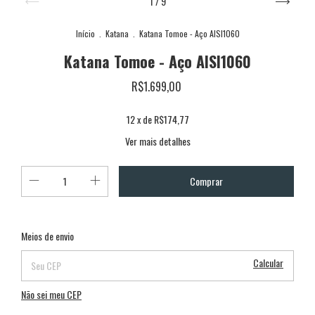
1
/
9
Início
.
Katana
.
Katana Tomoe - Aço AISI1060
Katana Tomoe - Aço AISI1060
R$1.699,00
12
x de
R$174,77
Ver mais detalhes
Alterar CEP
Entregas para o CEP:
Meios de envio
Calcular
Não sei meu CEP