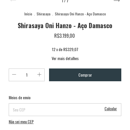
1
/
7
Início
.
Shirasaya
.
Shirasaya Oni Hanzo - Aço Damasco
Shirasaya Oni Hanzo - Aço Damasco
R$3.199,00
12
x de
R$329,07
Ver mais detalhes
Alterar CEP
Entregas para o CEP:
Meios de envio
Calcular
Não sei meu CEP