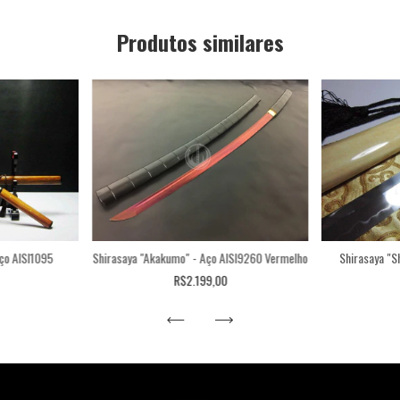
Produtos similares
ço AISI1095
Shirasaya "Akakumo" - Aço AISI9260 Vermelho
Shirasaya "S
R$2.199,00